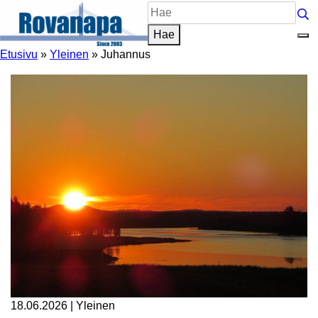
Siirry
Hae
sisältöön
sivustosta
Hae
Etusivu
»
Yleinen
»
Juhannus
18.06.2026
|
Yleinen